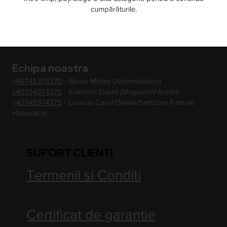
cumpărăturile.
Echipa noastra
+40745375370
- Barna Mihaly (Administrator)
+40754374375
- Kelemen David (Magazin/Vânzări)
+40745374375
- Lucaciu Carol (Serviz/Sertizare Furtune
Hidraulice)
SUPORT CLIENTI
Termenii si Conditi
Certificat de garantie