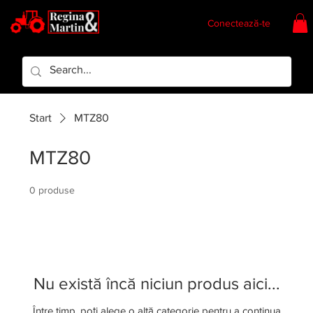
Conectează-te
Regina & Martin
Regina Piese
Start
MTZ80
MTZ80
0 produse
Nu există încă niciun produs aici...
Între timp, poți alege o altă categorie pentru a continua