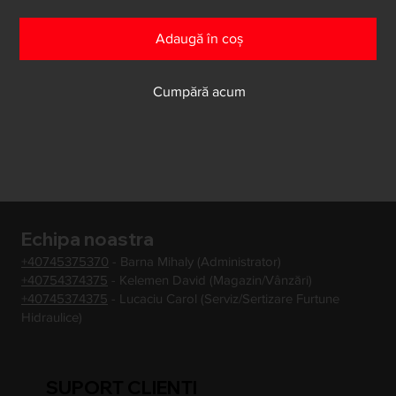
Adaugă în coș
Cumpără acum
Echipa noastra
+40745375370
- Barna Mihaly (Administrator)
+40754374375
- Kelemen David (Magazin/Vânzări)
+40745374375
- Lucaciu Carol (Serviz/Sertizare Furtune
Hidraulice)
SUPORT CLIENTI