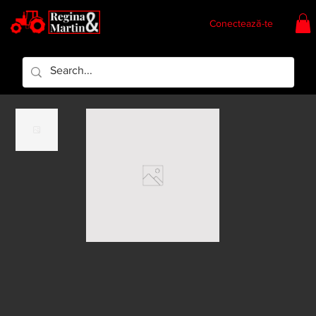
Conectează-te
Regina & Martin
Regina Piese