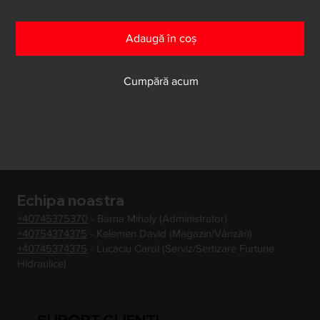
Adaugă în coș
Cumpără acum
Echipa noastra
+40745375370
- Barna Mihaly (Administrator)
+40754374375
- Kelemen David (Magazin/Vânzări)
+40745374375
- Lucaciu Carol (Serviz/Sertizare Furtune
Hidraulice)
SUPORT CLIENTI