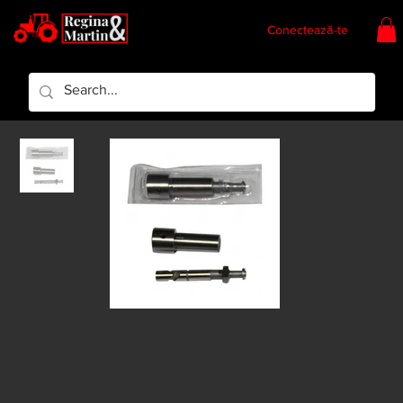
Conectează-te
Regina & Martin
Regina Piese