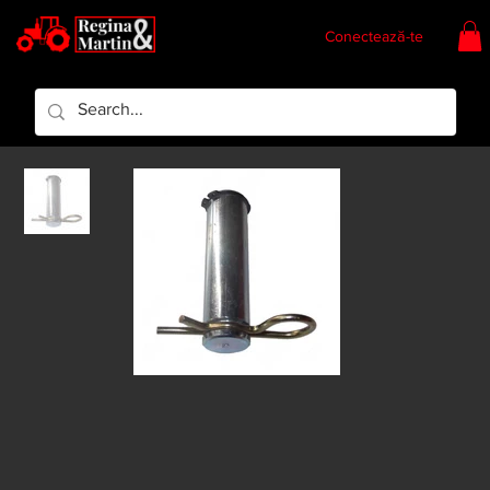
Conectează-te
Regina & Martin
Regina Piese