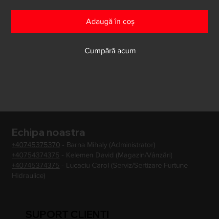
Adaugă în coș
Cumpără acum
Echipa noastra
+40745375370
- Barna Mihaly (Administrator)
+40754374375
- Kelemen David (Magazin/Vânzări)
+40745374375
- Lucaciu Carol (Serviz/Sertizare Furtune
Hidraulice)
SUPORT CLIENTI