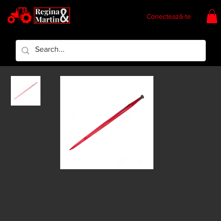
Conectează-te
Regina & Martin
Regina Piese