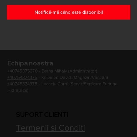
Notifică-mă când este disponibil
Echipa noastra
+40745375370
- Barna Mihaly (Administrator)
+40754374375
- Kelemen David (Magazin/Vânzări)
+40745374375
- Lucaciu Carol (Serviz/Sertizare Furtune
Hidraulice)
SUPORT CLIENTI
Termenii si Conditi