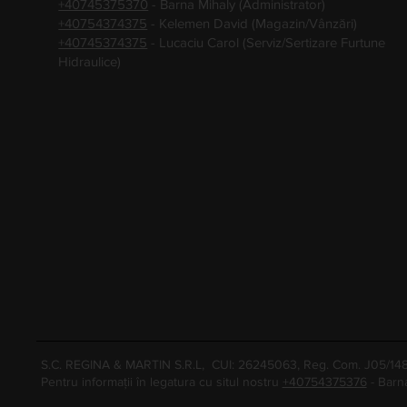
+40745375370
- Barna Mihaly (Administrator)
+40754374375
- Kelemen David (Magazin/Vânzări)
+40745374375
- Lucaciu Carol (Serviz/Sertizare Furtune
Hidraulice)
S.C. REGINA & MARTIN S.R.L, CUI: 26245063, Reg. Com. J05/1
Pentru informații în legatura cu situl nostru
+40754375376
- Barn