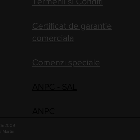
Termenii si Conditi
Certificat de garantie
comerciala
Comenzi speciale
ANPC - SAL
ANPC
485/2009
a Martin