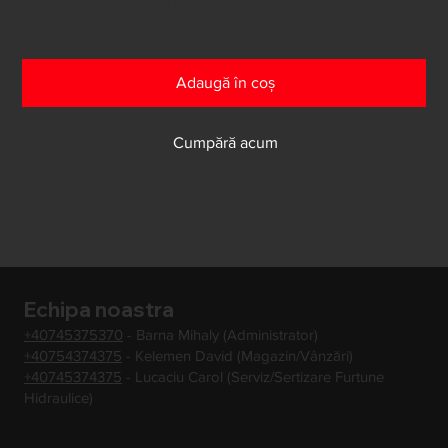
Au mai rămas doar 1 în stoc
Adaugă în coș
Cumpără acum
Echipa noastra
+40745375370
- Barna Mihaly (Administrator)
+40754374375
- Kelemen David (Magazin/Vânzări)
+40745374375
- Lucaciu Carol (Serviz/Sertizare Furtune
Hidraulice)