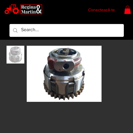
Conectează-te
Regina & Martin
Regina Piese