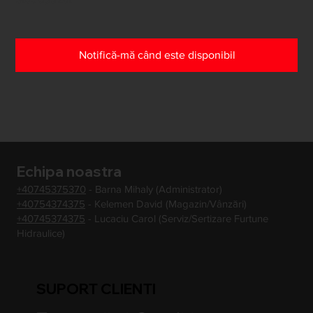
Notifică-mă când este disponibil
Echipa noastra
+40745375370
- Barna Mihaly (Administrator)
+40754374375
- Kelemen David (Magazin/Vânzări)
+40745374375
- Lucaciu Carol (Serviz/Sertizare Furtune
Hidraulice)
SUPORT CLIENTI