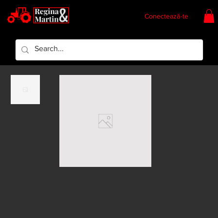
Conectează-te
Regina & Martin
Regina Piese