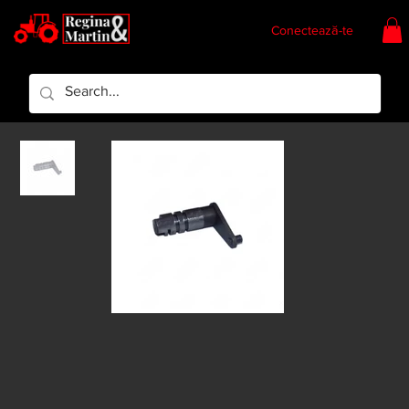
Conectează-te
Regina & Martin
Regina Piese