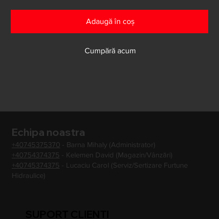
Adaugă în coș
Cumpără acum
Echipa noastra
+40745375370
- Barna Mihaly (Administrator)
+40754374375
- Kelemen David (Magazin/Vânzări)
+40745374375
- Lucaciu Carol (Serviz/Sertizare Furtune
Hidraulice)
SUPORT CLIENTI