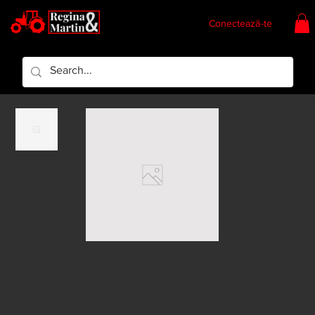
Conectează-te
Regina & Martin
Regina Piese