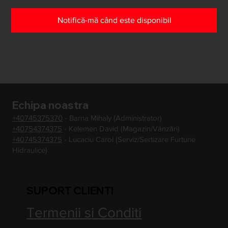
Notifică-mă când este disponibil
Echipa noastra
+40745375370
- Barna Mihaly (Administrator)
+40754374375
- Kelemen David (Magazin/Vânzări)
+40745374375
- Lucaciu Carol (Serviz/Sertizare Furtune
Hidraulice)
SUPORT CLIENTI
Termenii si Conditi