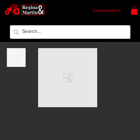
Conectează-te
Regina & Martin
Regina Piese