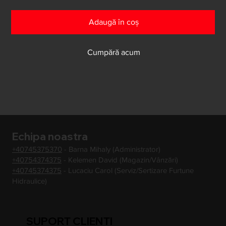
Adaugă în coș
Cumpără acum
Echipa noastra
+40745375370
- Barna Mihaly (Administrator)
+40754374375
- Kelemen David (Magazin/Vânzări)
+40745374375
- Lucaciu Carol (Serviz/Sertizare Furtune
Hidraulice)
SUPORT CLIENTI