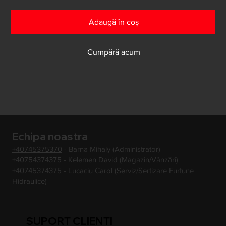
Adaugă în coș
Cumpără acum
Echipa noastra
+40745375370
- Barna Mihaly (Administrator)
+40754374375
- Kelemen David (Magazin/Vânzări)
+40745374375
- Lucaciu Carol (Serviz/Sertizare Furtune
Hidraulice)
SUPORT CLIENTI