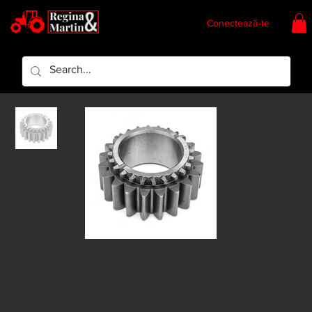
Conectează-te
Regina & Martin
Regina Piese