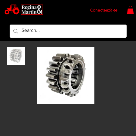
Conectează-te
Regina & Martin
Regina Piese