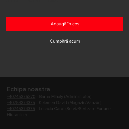
Au mai rămas doar 1 în stoc
Adaugă în coș
Cumpără acum
Echipa noastra
+40745375370
- Barna Mihaly (Administrator)
+40754374375
- Kelemen David (Magazin/Vânzări)
+40745374375
- Lucaciu Carol (Serviz/Sertizare Furtune
Hidraulice)