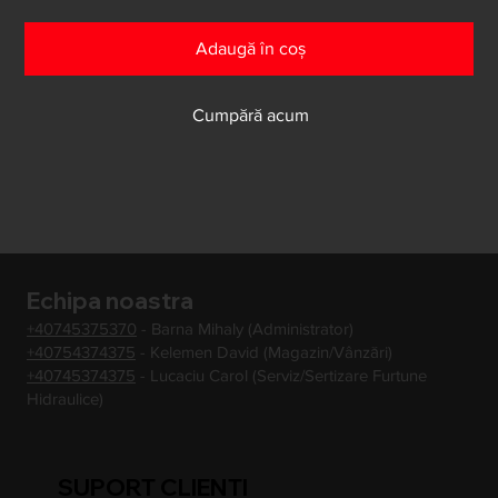
Adaugă în coș
Cumpără acum
Echipa noastra
+40745375370
- Barna Mihaly (Administrator)
+40754374375
- Kelemen David (Magazin/Vânzări)
+40745374375
- Lucaciu Carol (Serviz/Sertizare Furtune
Hidraulice)
SUPORT CLIENTI