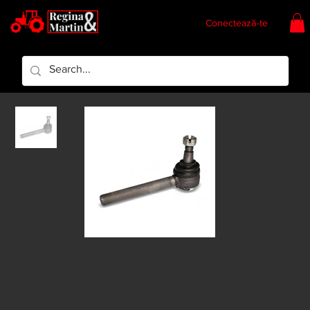
Conectează-te
Regina & Martin
Regina Piese