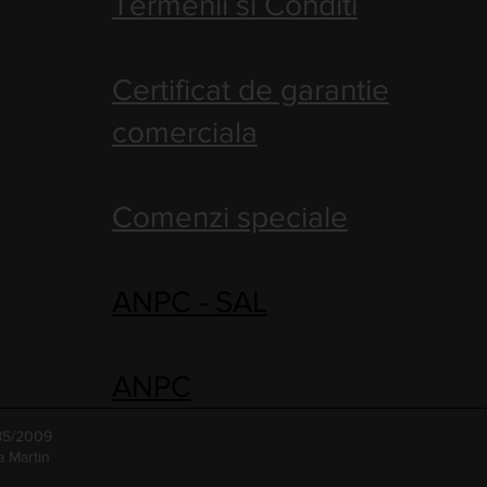
Termenii si Conditi
Certificat de garantie
comerciala
Comenzi speciale
ANPC - SAL
ANPC
485/2009
a Martin