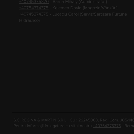
+40745375370
- Barna Mihaly (Administrator)
+40754374375
- Kelemen David (Magazin/Vânzări)
+40745374375
- Lucaciu Carol (Serviz/Sertizare Furtune
Hidraulice)
S.C. REGINA & MARTIN S.R.L, CUI: 26245063, Reg. Com. J05/1
Pentru informații în legatura cu situl nostru
+40754375376
- Barn