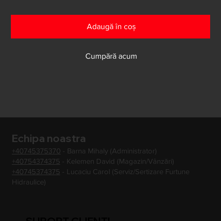
Adaugă în coș
Cumpără acum
Echipa noastra
+40745375370
- Barna Mihaly (Administrator)
+40754374375
- Kelemen David (Magazin/Vânzări)
+40745374375
- Lucaciu Carol (Serviz/Sertizare Furtune
Hidraulice)
SUPORT CLIENTI