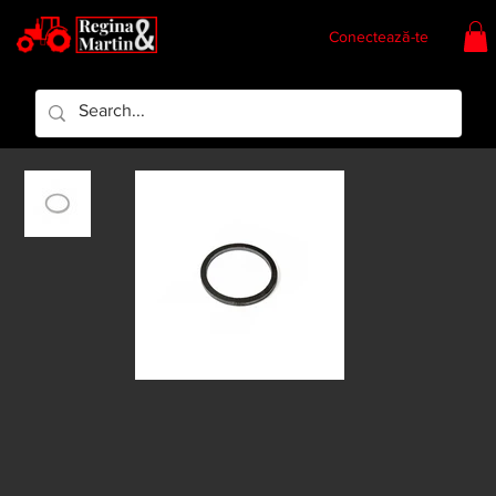
Conectează-te
Regina & Martin
Regina Piese