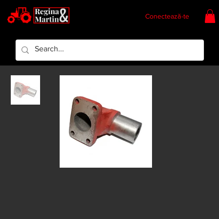
Conectează-te
Regina & Martin
Regina Piese