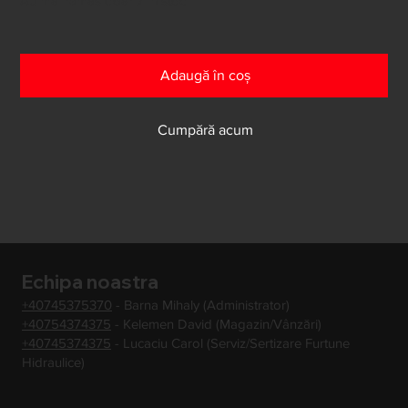
Au mai rămas doar 7 în stoc
Adaugă în coș
Cumpără acum
Echipa noastra
+40745375370
- Barna Mihaly (Administrator)
+40754374375
- Kelemen David (Magazin/Vânzări)
+40745374375
- Lucaciu Carol (Serviz/Sertizare Furtune
Hidraulice)