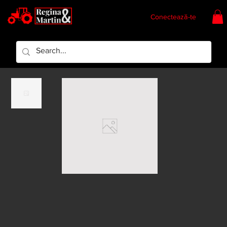
Conectează-te
Regina & Martin
Regina Piese