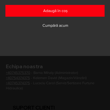
Adaugă în coș
Cumpără acum
Echipa noastra
+40745375370
- Barna Mihaly (Administrator)
+40754374375
- Kelemen David (Magazin/Vânzări)
+40745374375
- Lucaciu Carol (Serviz/Sertizare Furtune
Hidraulice)
SUPORT CLIENTI