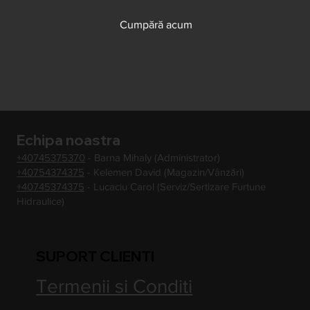
Cumpără acum
Echipa noastra
+40745375370
- Barna Mihaly (Administrator)
+40754374375
- Kelemen David (Magazin/Vânzări)
+40745374375
- Lucaciu Carol (Serviz/Sertizare Furtune
Hidraulice)
SUPORT CLIENTI
Termenii si Conditi