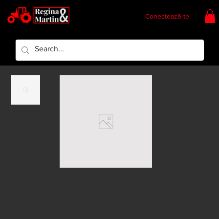
Conectează-te
Regina & Martin
Regina Piese