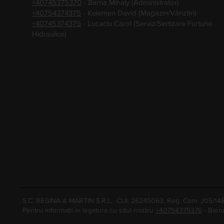
+40745375370
- Barna Mihaly (Administrator)
+40754374375
- Kelemen David (Magazin/Vânzări)
+40745374375
- Lucaciu Carol (Serviz/Sertizare Furtune
Hidraulice)
S.C. REGINA & MARTIN S.R.L, CUI: 26245063, Reg. Com. J05/1
Pentru informații în legatura cu situl nostru
+40754375376
- Barn