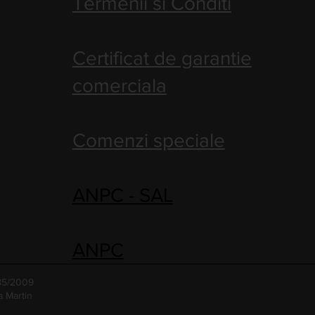
Termenii si Conditi
Certificat de garantie
comerciala
Comenzi speciale
ANPC - SAL
ANPC
485/2009
a Martin