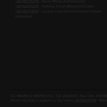
+40745375370
- Barna Mihaly (Administrator)
+40754374375
- Kelemen David (Magazin/Vânzări)
+40745374375
- Lucaciu Carol (Serviz/Sertizare Furtune
Hidraulice)
S.C. REGINA & MARTIN S.R.L, CUI: 26245063, Reg. Com. J05/1
Pentru informații în legatura cu situl nostru
+40754375376
- Barn