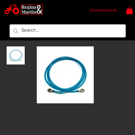
Conectează-te
Regina & Martin
Regina Piese