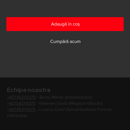
Au mai rămas doar 1 în stoc
Adaugă în coș
Cumpără acum
Echipa noastra
+40745375370
- Barna Mihaly (Administrator)
+40754374375
- Kelemen David (Magazin/Vânzări)
+40745374375
- Lucaciu Carol (Serviz/Sertizare Furtune
Hidraulice)