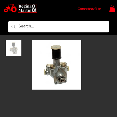
Conectează-te
Regina & Martin
Regina Piese