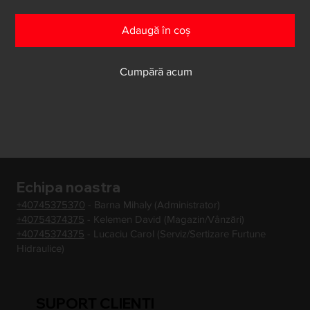
Adaugă în coș
Cumpără acum
Echipa noastra
+40745375370
- Barna Mihaly (Administrator)
+40754374375
- Kelemen David (Magazin/Vânzări)
+40745374375
- Lucaciu Carol (Serviz/Sertizare Furtune
Hidraulice)
SUPORT CLIENTI