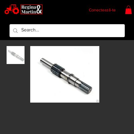
Conectează-te
Regina & Martin
Regina Piese