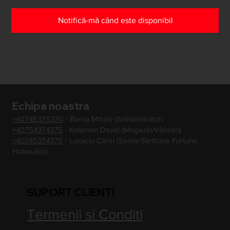
Notifică-mă când este disponibil
Echipa noastra
+40745375370
- Barna Mihaly (Administrator)
+40754374375
- Kelemen David (Magazin/Vânzări)
+40745374375
- Lucaciu Carol (Serviz/Sertizare Furtune
Hidraulice)
SUPORT CLIENTI
Termenii si Conditi