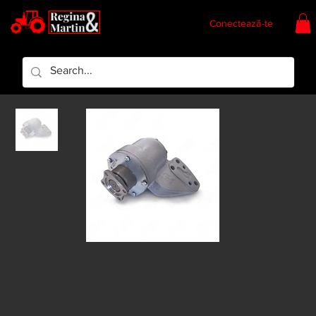
Conectează-te
Regina & Martin
Regina Piese