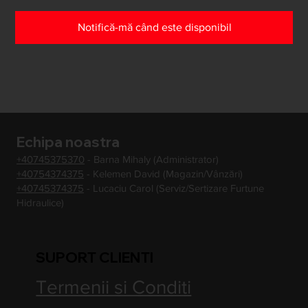
Notifică-mă când este disponibil
Echipa noastra
+40745375370
- Barna Mihaly (Administrator)
+40754374375
- Kelemen David (Magazin/Vânzări)
+40745374375
- Lucaciu Carol (Serviz/Sertizare Furtune
Hidraulice)
SUPORT CLIENTI
Termenii si Conditi