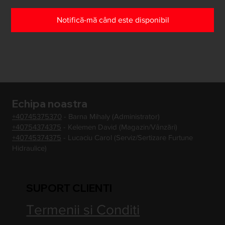
Notifică-mă când este disponibil
Echipa noastra
+40745375370
- Barna Mihaly (Administrator)
+40754374375
- Kelemen David (Magazin/Vânzări)
+40745374375
- Lucaciu Carol (Serviz/Sertizare Furtune
Hidraulice)
SUPORT CLIENTI
Termenii si Conditi