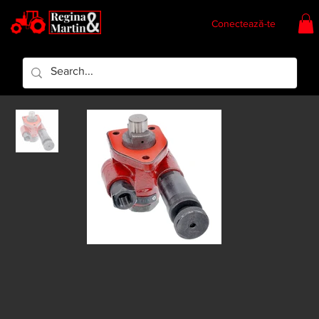
Conectează-te
Regina & Martin
Regina Piese