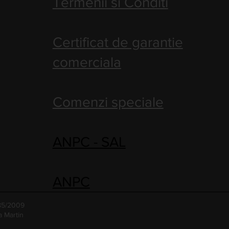
Termenii si Conditi
Certificat de garantie
comerciala
Comenzi speciale
ANPC - SAL
ANPC
485/2009
a Martin