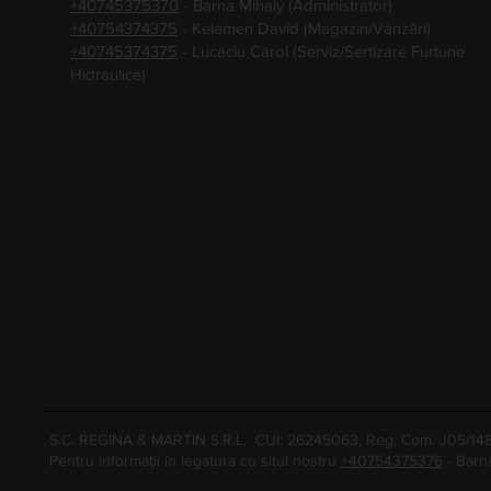
+40745375370
- Barna Mihaly (Administrator)
+40754374375
- Kelemen David (Magazin/Vânzări)
+40745374375
- Lucaciu Carol (Serviz/Sertizare Furtune
Hidraulice)
S.C. REGINA & MARTIN S.R.L, CUI: 26245063, Reg. Com. J05/1
Pentru informații în legatura cu situl nostru
+40754375376
- Barn