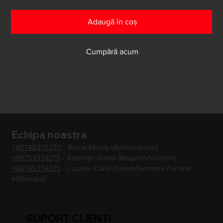
Adaugă în coș
Cumpără acum
Echipa noastra
+40745375370
- Barna Mihaly (Administrator)
+40754374375
- Kelemen David (Magazin/Vânzări)
+40745374375
- Lucaciu Carol (Serviz/Sertizare Furtune
Hidraulice)
SUPORT CLIENTI