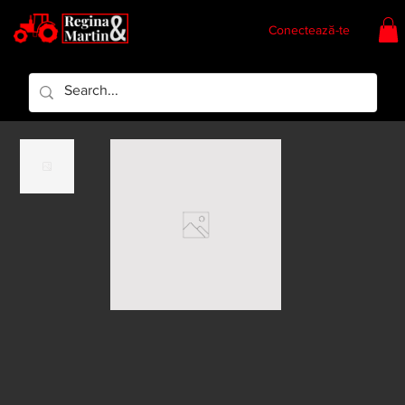
Conectează-te
Regina & Martin
Regina Piese