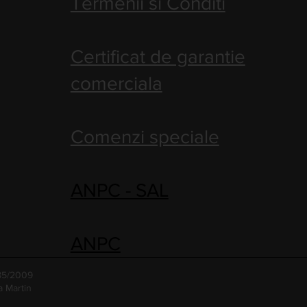
Termenii si Conditi
Certificat de garantie
comerciala
Comenzi speciale
ANPC - SAL
ANPC
485/2009
a Martin