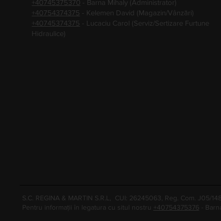
+40745375370
- Barna Mihaly (Administrator)
+40754374375
- Kelemen David (Magazin/Vânzări)
+40745374375
- Lucaciu Carol (Serviz/Sertizare Furtune
Hidraulice)
S.C. REGINA & MARTIN S.R.L, CUI: 26245063, Reg. Com. J05/1
Pentru informații în legatura cu situl nostru
+40754375376
- Barn