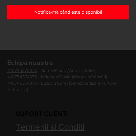
Notifică-mă când este disponibil
Echipa noastra
+40745375370
- Barna Mihaly (Administrator)
+40754374375
- Kelemen David (Magazin/Vânzări)
+40745374375
- Lucaciu Carol (Serviz/Sertizare Furtune
Hidraulice)
SUPORT CLIENTI
Termenii si Conditi