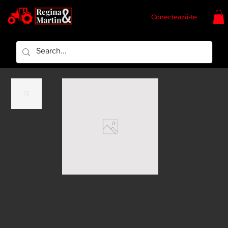
Conectează-te
Regina & Martin
Regina Piese