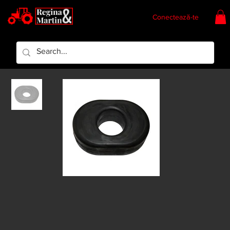
Conectează-te
Regina & Martin
Regina Piese