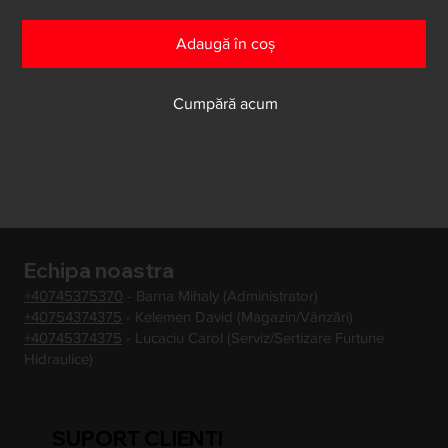
Adaugă în coș
Cumpără acum
Echipa noastra
+40745375370
- Barna Mihaly (Administrator)
+40754374375
- Kelemen David (Magazin/Vânzări)
+40745374375
- Lucaciu Carol (Serviz/Sertizare Furtune
Hidraulice)
SUPORT CLIENTI