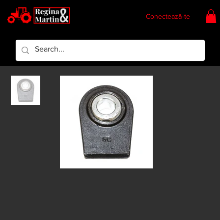
Conectează-te
Regina & Martin
Regina Piese