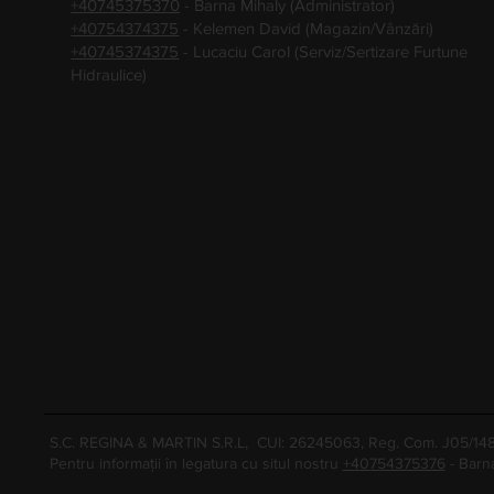
+40745375370
- Barna Mihaly (Administrator)
+40754374375
- Kelemen David (Magazin/Vânzări)
+40745374375
- Lucaciu Carol (Serviz/Sertizare Furtune
Hidraulice)
S.C. REGINA & MARTIN S.R.L, CUI: 26245063, Reg. Com. J05/1
Pentru informații în legatura cu situl nostru
+40754375376
- Barn