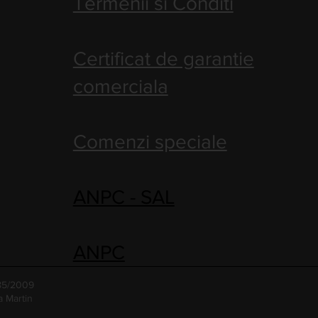
Termenii si Conditi
Certificat de garantie
comerciala
Comenzi speciale
ANPC - SAL
ANPC
485/2009
a Martin