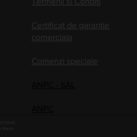
Termenii si Conditi
Certificat de garantie
comerciala
Comenzi speciale
ANPC - SAL
ANPC
485/2009
a Martin