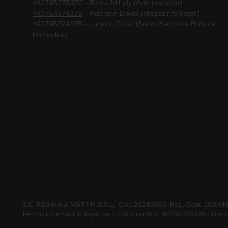
+40745375370
- Barna Mihaly (Administrator)
+40754374375
- Kelemen David (Magazin/Vânzări)
+40745374375
- Lucaciu Carol (Serviz/Sertizare Furtune
Hidraulice)
S.C. REGINA & MARTIN S.R.L, CUI: 26245063, Reg. Com. J05/1
Pentru informații în legatura cu situl nostru
+40754375376
- Barn