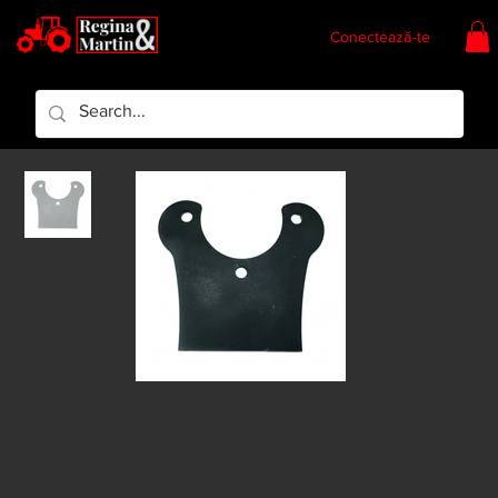
Conectează-te
Regina & Martin
Regina Piese