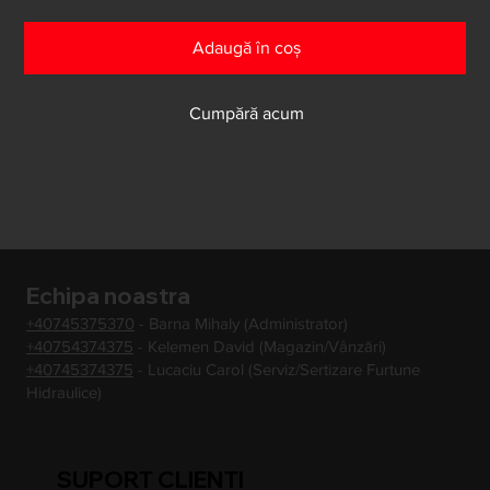
Adaugă în coș
Cumpără acum
Echipa noastra
+40745375370
- Barna Mihaly (Administrator)
+40754374375
- Kelemen David (Magazin/Vânzări)
+40745374375
- Lucaciu Carol (Serviz/Sertizare Furtune
Hidraulice)
SUPORT CLIENTI