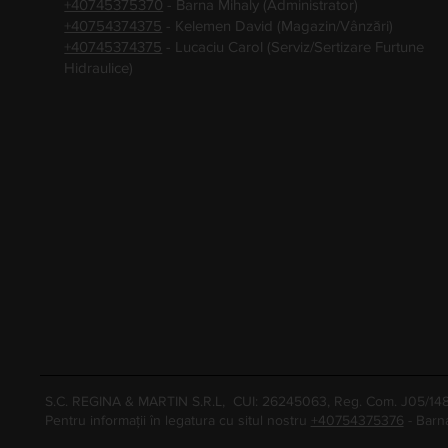
+40745375370
- Barna Mihaly (Administrator)
+40754374375
- Kelemen David (Magazin/Vânzări)
+40745374375
- Lucaciu Carol (Serviz/Sertizare Furtune
Hidraulice)
S.C. REGINA & MARTIN S.R.L, CUI: 26245063, Reg. Com. J05/1
Pentru informații în legatura cu situl nostru
+40754375376
- Barn