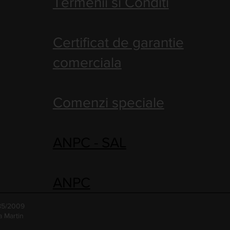
Termenii si Conditi
Certificat de garantie
comerciala
Comenzi speciale
ANPC - SAL
ANPC
485/2009
a Martin