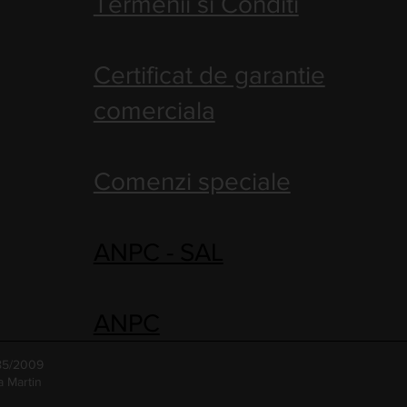
Termenii si Conditi
Certificat de garantie
comerciala
Comenzi speciale
ANPC - SAL
ANPC
485/2009
a Martin