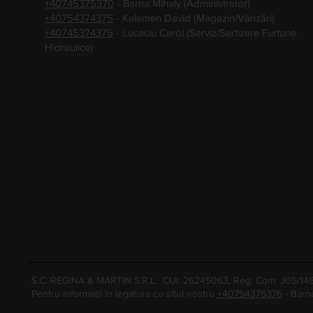
+40745375370
- Barna Mihaly (Administrator)
+40754374375
- Kelemen David (Magazin/Vânzări)
+40745374375
- Lucaciu Carol (Serviz/Sertizare Furtune
Hidraulice)
S.C. REGINA & MARTIN S.R.L, CUI: 26245063, Reg. Com. J05/1
Pentru informații în legatura cu situl nostru
+40754375376
- Barn