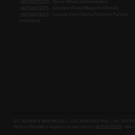
+40745375370
- Barna Mihaly (Administrator)
+40754374375
- Kelemen David (Magazin/Vânzări)
+40745374375
- Lucaciu Carol (Serviz/Sertizare Furtune
Hidraulice)
S.C. REGINA & MARTIN S.R.L, CUI: 26245063, Reg. Com. J05/1
Pentru informații în legatura cu situl nostru
+40754375376
- Barn