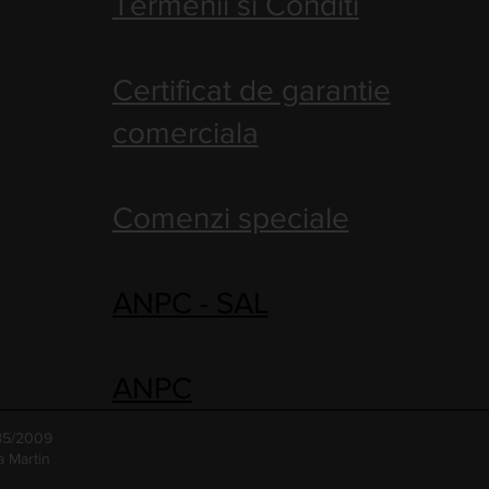
Termenii si Conditi
Certificat de garantie
comerciala
Comenzi speciale
ANPC - SAL
ANPC
485/2009
a Martin