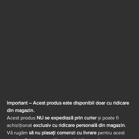
36002 / STICLA LUNETA SPATE
BELARUS / 80-6703011
Cod
Cod SKU:
36002
SKU
36002
Preț
320,00 RON
inclus TVA
Important – Acest produs este disponibil doar cu ridicare
din magazin.
Acest produs
NU se expediază prin curier
și poate fi
achiziționat
exclusiv cu ridicare personală din magazin
.
Vă rugăm
să nu plasați comenzi cu livrare
pentru acest