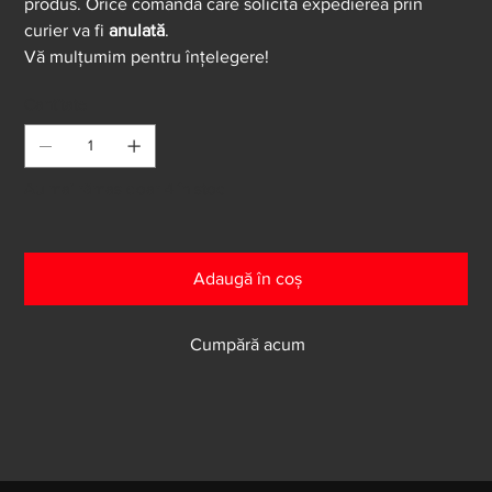
produs. Orice comandă care solicită expedierea prin
curier va fi
anulată
.
Vă mulțumim pentru înțelegere!
Cantitate
Au mai rămas doar 4 în stoc
Adaugă în coș
Cumpără acum