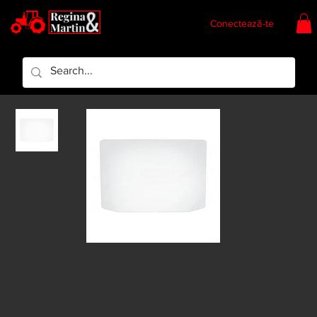
Conectează-te
Regina & Martin
Regina Piese