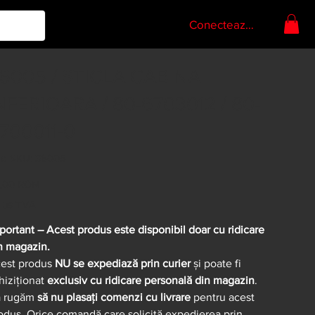
Conectează-te
6005 / STICLA CABINA
NFERIOARA / 80-6703012 / 80-
700011-0
Cod
d SKU:
36005
SKU
36005
,00 RON
clus TVA
portant – Acest produs este disponibil doar cu ridicare
n magazin.
est produs
NU se expediază prin curier
și poate fi
hiziționat
exclusiv cu ridicare personală din magazin
.
 rugăm
să nu plasați comenzi cu livrare
pentru acest
odus. Orice comandă care solicită expedierea prin