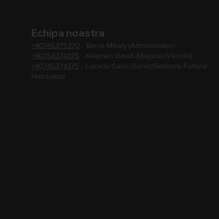
Echipa noastra
+40745375370
- Barna Mihaly (Administrator)
+40754374375
- Kelemen David (Magazin/Vânzări)
+40745374375
- Lucaciu Carol (Serviz/Sertizare Furtune
Hidraulice)