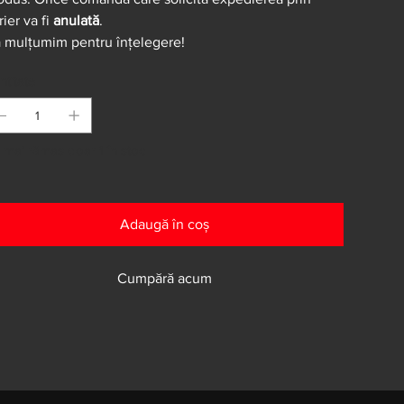
rier va fi
anulată
.
 mulțumim pentru înțelegere!
ntitate
 mai rămas doar 1 în stoc
Adaugă în coș
Cumpără acum