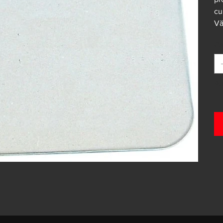
cu
Vă
Ca
Au