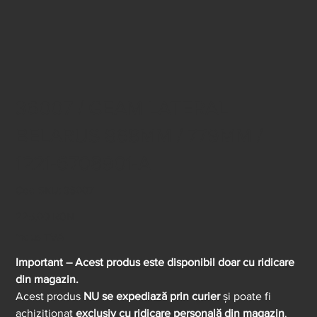
36007 / GEAM LATERAL
BELARUS 868MM / 779MM /
1221-6708901-A
Cod
Cod SKU:
36007
SKU
36007
Preț
225,00 RON
inclus TVA
Important – Acest produs este disponibil doar cu ridicare
din magazin.
Acest produs
NU se expediază prin curier
și poate fi
achiziționat
exclusiv cu ridicare personală din magazin
.