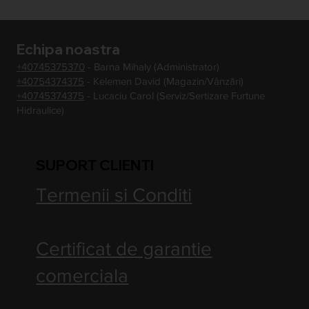
Echipa noastra
+40745375370
- Barna Mihaly (Administrator)
+40754374375
- Kelemen David (Magazin/Vânzări)
+40745374375
- Lucaciu Carol (Serviz/Sertizare Furtune
Hidraulice)
SUPORT CLIENTI
Termenii si Conditi
Certificat de garantie
comerciala