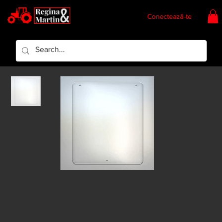
Conectează-te
Regina & Martin
Regina Piese