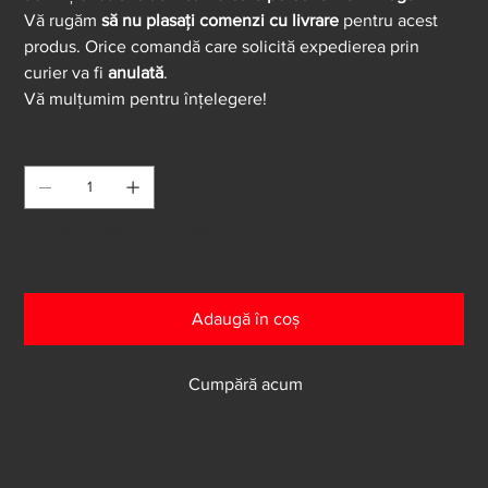
Vă rugăm
să nu plasați comenzi cu livrare
pentru acest
produs. Orice comandă care solicită expedierea prin
curier va fi
anulată
.
Vă mulțumim pentru înțelegere!
Cantitate
Au mai rămas doar 3 în stoc
Adaugă în coș
Cumpără acum