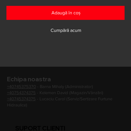
Adaugă în coș
Cumpără acum
Echipa noastra
+40745375370
- Barna Mihaly (Administrator)
+40754374375
- Kelemen David (Magazin/Vânzări)
+40745374375
- Lucaciu Carol (Serviz/Sertizare Furtune
Hidraulice)
SUPORT CLIENTI