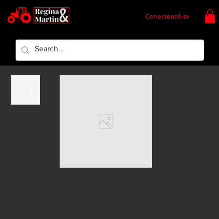
Conectează-te
Regina & Martin
Regina Piese