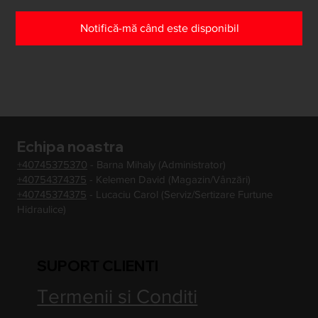
Notifică-mă când este disponibil
Echipa noastra
+40745375370
- Barna Mihaly (Administrator)
+40754374375
- Kelemen David (Magazin/Vânzări)
+40745374375
- Lucaciu Carol (Serviz/Sertizare Furtune
Hidraulice)
SUPORT CLIENTI
Termenii si Conditi