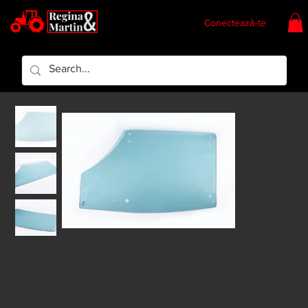
Conectează-te
Regina & Martin
Regina Piese