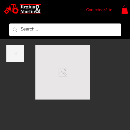
Conectează-te
Regina & Martin
Regina Piese