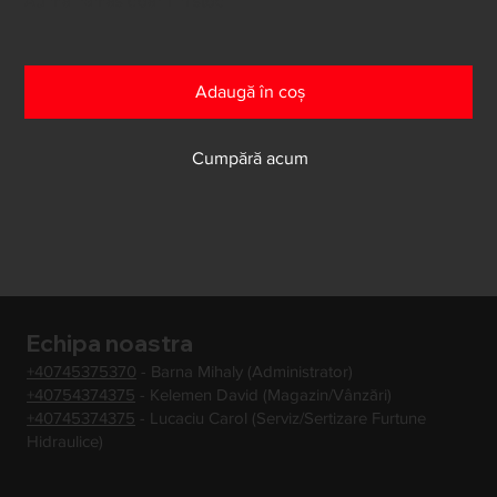
Au mai rămas doar 1 în stoc
Adaugă în coș
Cumpără acum
Echipa noastra
+40745375370
- Barna Mihaly (Administrator)
+40754374375
- Kelemen David (Magazin/Vânzări)
+40745374375
- Lucaciu Carol (Serviz/Sertizare Furtune
Hidraulice)