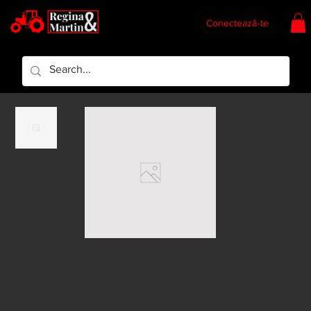
Conectează-te
Regina & Martin
Regina Piese