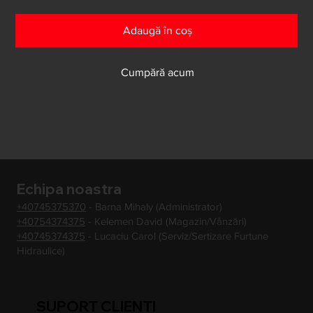
Adaugă în coș
Cumpără acum
Echipa noastra
+40745375370
- Barna Mihaly (Administrator)
+40754374375
- Kelemen David (Magazin/Vânzări)
+40745374375
- Lucaciu Carol (Serviz/Sertizare Furtune
Hidraulice)
SUPORT CLIENTI