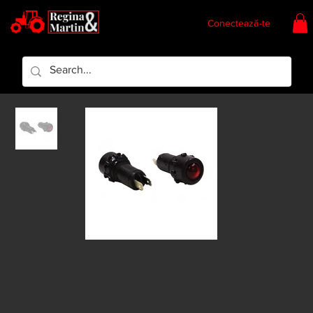
Conectează-te
Regina & Martin
Regina Piese