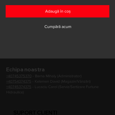
Adaugă în coș
Cumpără acum
Echipa noastra
+40745375370
- Barna Mihaly (Administrator)
+40754374375
- Kelemen David (Magazin/Vânzări)
+40745374375
- Lucaciu Carol (Serviz/Sertizare Furtune
Hidraulice)
SUPORT CLIENTI