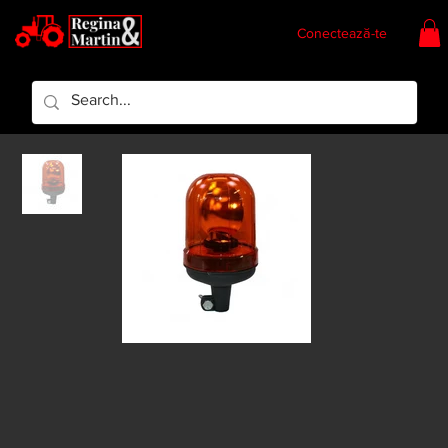
Conectează-te
Regina & Martin
Regina Piese