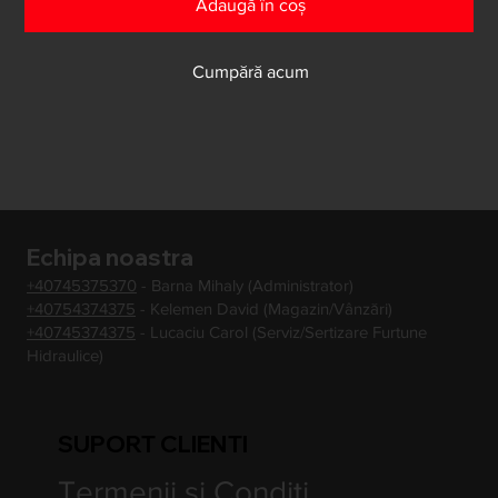
Adaugă în coș
Cumpără acum
Echipa noastra
+40745375370
- Barna Mihaly (Administrator)
+40754374375
- Kelemen David (Magazin/Vânzări)
+40745374375
- Lucaciu Carol (Serviz/Sertizare Furtune
Hidraulice)
SUPORT CLIENTI
Termenii si Conditi