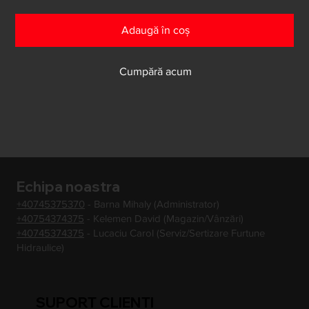
Adaugă în coș
Cumpără acum
Echipa noastra
+40745375370
- Barna Mihaly (Administrator)
+40754374375
- Kelemen David (Magazin/Vânzări)
+40745374375
- Lucaciu Carol (Serviz/Sertizare Furtune
Hidraulice)
SUPORT CLIENTI