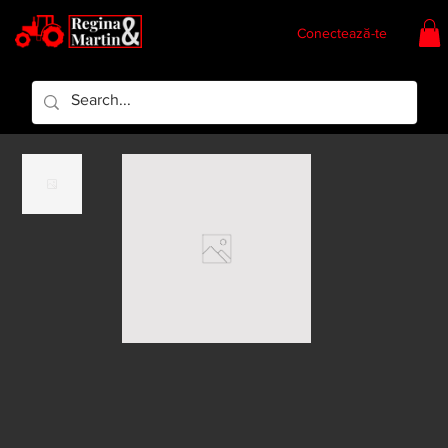
Conectează-te
Regina & Martin
Regina Piese