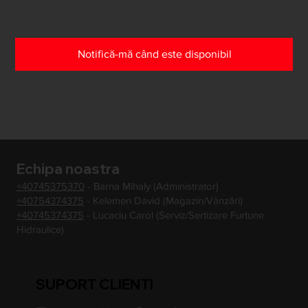
Notifică-mă când este disponibil
Echipa noastra
+40745375370
- Barna Mihaly (Administrator)
+40754374375
- Kelemen David (Magazin/Vânzări)
+40745374375
- Lucaciu Carol (Serviz/Sertizare Furtune
Hidraulice)
SUPORT CLIENTI