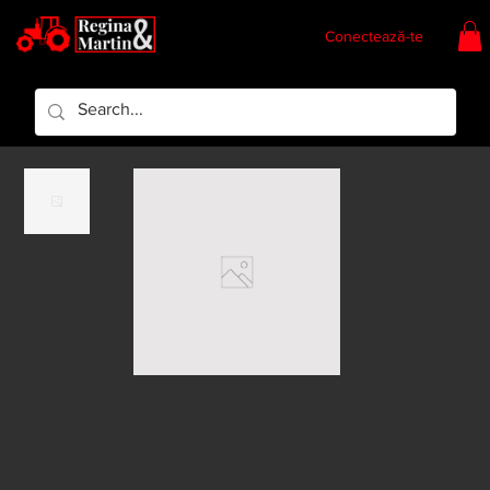
Conectează-te
Regina & Martin
Regina Piese