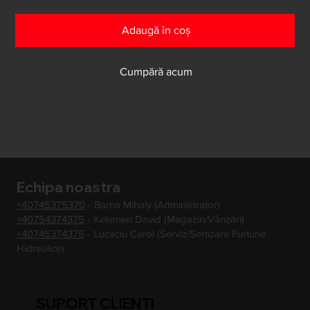
Adaugă în coș
Cumpără acum
Echipa noastra
+40745375370
- Barna Mihaly (Administrator)
+40754374375
- Kelemen David (Magazin/Vânzări)
+40745374375
- Lucaciu Carol (Serviz/Sertizare Furtune
Hidraulice)
SUPORT CLIENTI