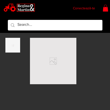
Conectează-te
Regina & Martin
Regina Piese